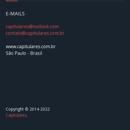
E-MAILS
capitulares@outlook.com
contato@capitulares.com.br
www.capitulares.com.br
São Paulo - Brasil
Copyright © 2014-2022
Capitulares
.⠀⠀⠀⠀⠀⠀⠀⠀⠀⠀⠀⠀⠀⠀⠀⠀⠀⠀⠀⠀⠀⠀⠀⠀⠀⠀⠀