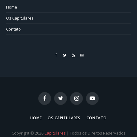
Home
Os Capitulares
Contato
Facebook
Twitter
YouTube
Instagram
Facebook
Twitter
Instagram
YouTube
HOME
OS CAPITULARES
CONTATO
Copyright © 2026
Capitulares
| Todos os Direitos Reservados