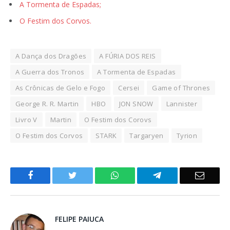
A Tormenta de Espadas;
O Festim dos Corvos.
A Dança dos Dragões
A FÚRIA DOS REIS
A Guerra dos Tronos
A Tormenta de Espadas
As Crônicas de Gelo e Fogo
Cersei
Game of Thrones
George R. R. Martin
HBO
JON SNOW
Lannister
Livro V
Martin
O Festim dos Corovs
O Festim dos Corvos
STARK
Targaryen
Tyrion
Facebook
Twitter
WhatsApp
Telegram
Email
FELIPE PAIUCA