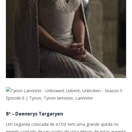
8ª – Daenerys Targaryen
Um segunda colocada de ATDE tem uma grande queda no
enredo contado de seu ponto de vista depois de estar ausente