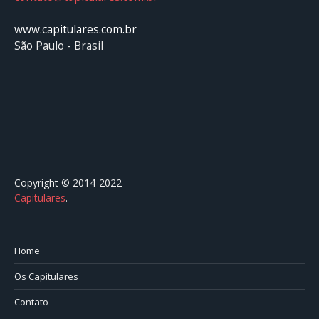
www.capitulares.com.br
São Paulo - Brasil
Copyright © 2014-2022
Capitulares
.⠀⠀⠀⠀⠀⠀⠀⠀⠀⠀⠀⠀⠀⠀⠀⠀⠀⠀⠀⠀⠀⠀⠀⠀⠀⠀⠀
Home
Os Capitulares
Contato